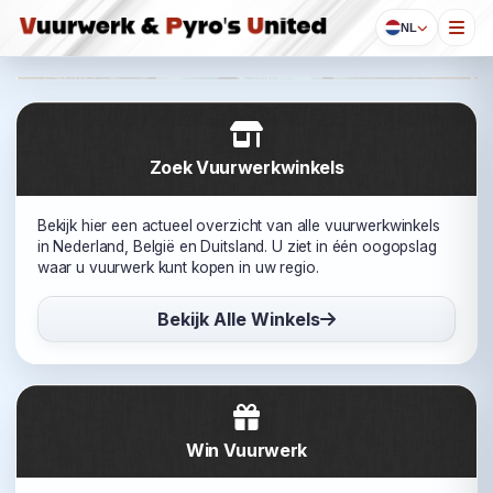
NL
Voor en door
Betrouwbare
Actieve
liefhebbers
winkels
community
Vuurwerk Pyro's United
Zoek Vuurwerkwinkels
Bekijk hier een actueel overzicht van alle vuurwerkwinkels
in Nederland, België en Duitsland. U ziet in één oogopslag
waar u vuurwerk kunt kopen in uw regio.
Bekijk Alle Winkels
Win Vuurwerk