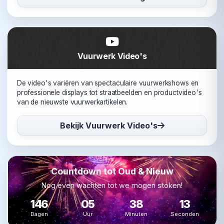
Vuurwerk Video's
De video's variëren van spectaculaire vuurwerkshows en
professionele displays tot straatbeelden en productvideo's
van de nieuwste vuurwerkartikelen.
Bekijk Vuurwerk Video's
Countdown tot Oud & Nieuw
Nog even wachten tot we mogen stoken!
146
05
38
13
Dagen
Uur
Minuten
Seconden