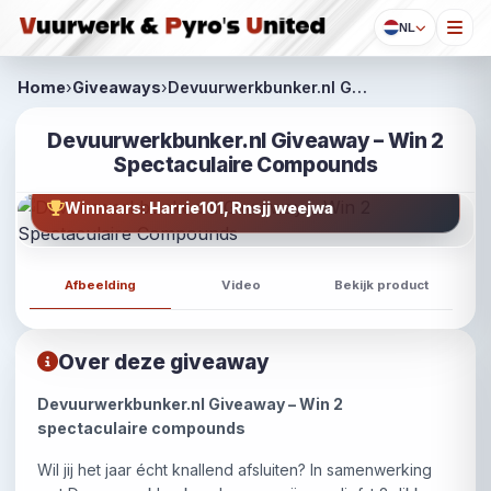
NL
Home
›
Giveaways
›
Devuurwerkbunker.nl G…
Devuurwerkbunker.nl Giveaway – Win 2
Spectaculaire Compounds
Winnaars:
Harrie101, Rnsjj weejwa
Afbeelding
Video
Bekijk product
Over deze giveaway
Devuurwerkbunker.nl Giveaway – Win 2
spectaculaire compounds
Wil jij het jaar écht knallend afsluiten? In samenwerking